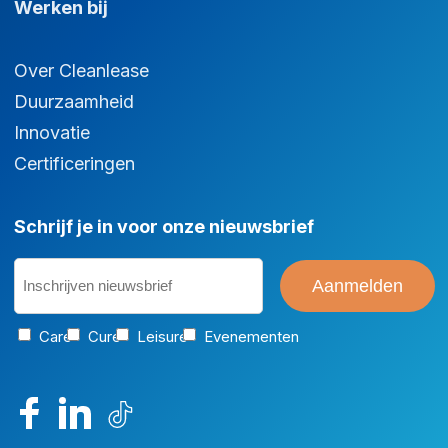
Werken bij
Over Cleanlease
Duurzaamheid
Innovatie
Certificeringen
Schrijf je in voor onze nieuwsbrief
Inschrijven
nieuwsbrief
(Vereist)
Categorie
Care
Cure
Leisure
Evenementen