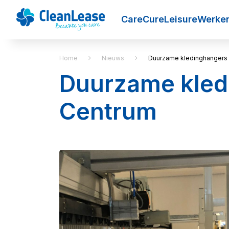
Care
Cure
Leisure
Werken
Home
Nieuws
Duurzame kledinghangers
Duurzame kled
Centrum