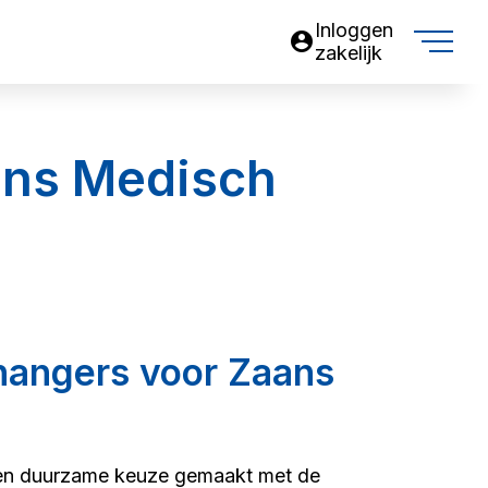
Inloggen
account_circle
zakelijk
ans Medisch
hangers voor Zaans
en duurzame keuze gemaakt met de