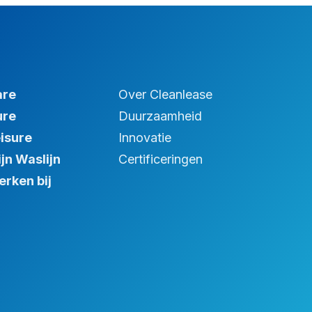
are
Over Cleanlease
ure
Duurzaamheid
isure
Innovatie
jn Waslijn
Certificeringen
rken bij