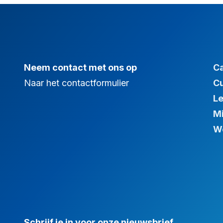
Neem contact met ons op
C
Naar het contactformulier
C
Le
Mi
We
Schrijf je in voor onze nieuwsbrief