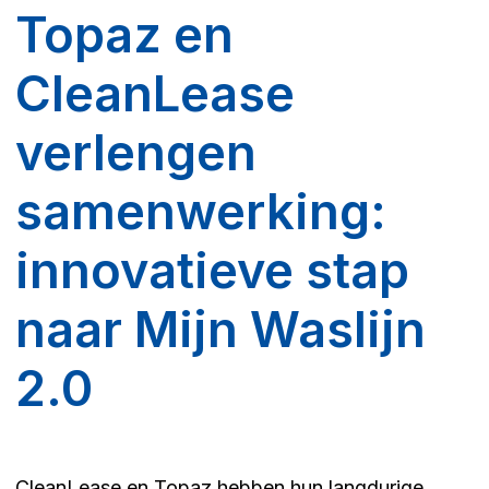
Topaz en
CleanLease
verlengen
samenwerking:
innovatieve stap
naar Mijn Waslijn
2.0
CleanLease en Topaz hebben hun langdurige