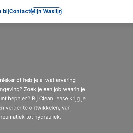
 bij
Contact
Mijn Waslijn
ieker of heb je al wat ervaring
geving? Zoek je een job waarin je
unt bepalen? Bij CleanLease krijg je
en verder te ontwikkelen, van
neumatiek tot hydrauliek.