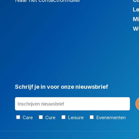
Le
Mi
We
Schrijf je in voor onze nieuwsbrief
Inschrijven
nieuwsbrief
Categorie
(Vereist)
Care
Cure
Leisure
Evenementen