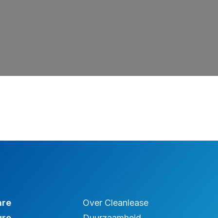
are
Over Cleanlease
ure
Duurzaamheid